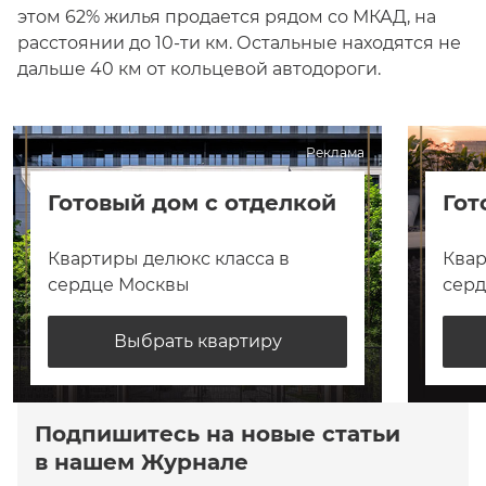
этом 62% жилья продается рядом со МКАД, на
расстоянии до 10-ти км. Остальные находятся не
дальше 40 км от кольцевой автодороги.
Реклама
Готовый дом с отделкой
Гот
Квартиры делюкс класса в
Квар
сердце Москвы
сер
Выбрать квартиру
Подпишитесь на новые статьи
в нашем Журнале