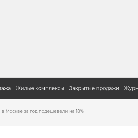
дажа
Жилые комплексы
Закрытые продажи
Журн
в Москве за год подешевели на 18%