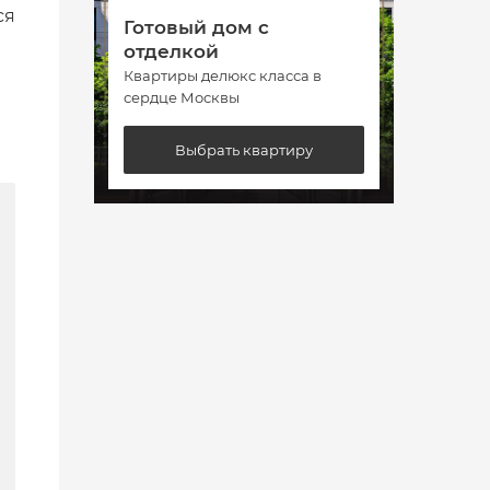
ся
Готовый дом с
Гото
отделкой
отде
Квартиры делюкс класса в
Кварт
сердце Москвы
сердц
Выбрать квартиру