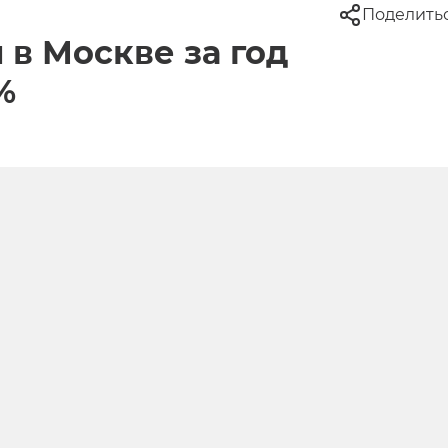
Поделить
в Москве за год
%