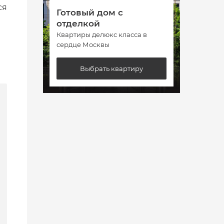
ся
Готовый дом с
Гото
отделкой
отде
Квартиры делюкс класса в
Кварт
сердце Москвы
сердц
Выбрать квартиру