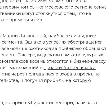
орожают на 20-25%. Кроме того, из-за
а первичном рынке Московского региона сейч
ственники могут столкнуться с тем, что на
ьше времени и сил.
ию Марии Литинецкой, наиболее ликвидным
о сегмента. Однако в условиях обострившейся
и все больше охотников за прибылью обращаю
егмент. Так, среди десятки самых популярных
комплексов восемь относятся к бизнес-классу
удачных вложений в
проекты бизнес-класса
,
ктив через полгода после входа в проект, не
ельства, и получил прибыль, на которую
ов, которые выбирают инвесторы, называют