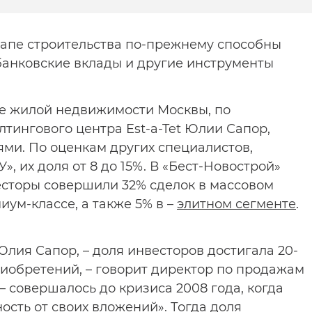
тапе строительства по-прежнему способны
банковские вклады и другие инструменты
ке жилой недвижимости Москвы, по
тингового центра Est-a-Tet Юлии Сапор,
ми. По оценкам других специалистов,
, их доля от 8 до 15%. В «Бест-Новострой»
весторы совершили 32% сделок в массовом
миум-классе, а также 5% в –
элитном сегменте
.
 Юлия Сапор, – доля инвесторов достигала 20-
риобретений, – говорит директор по продажам
– совершалось до кризиса 2008 года, когда
ость от своих вложений». Тогда доля