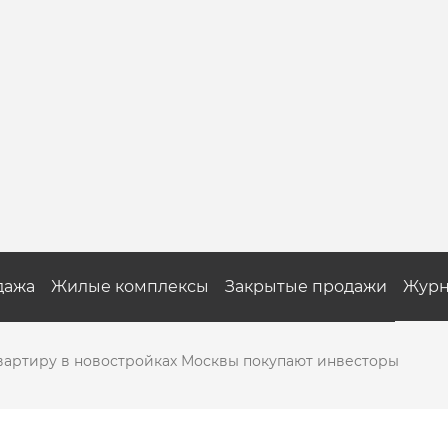
дажа
Жилые комплексы
Закрытые продажи
Журн
вартиру в новостройках Москвы покупают инвесторы