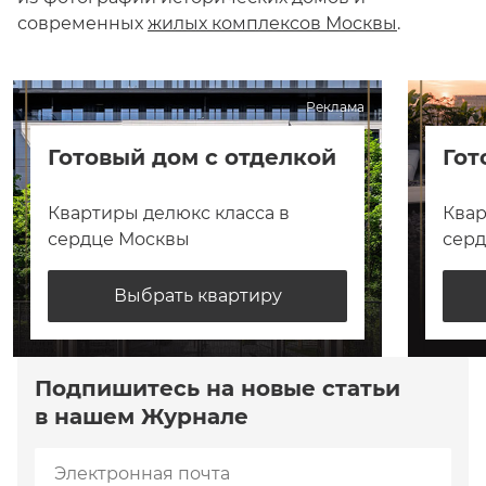
современных
жилых комплексов Москвы
.
Реклама
Готовый дом с отделкой
Гот
Квартиры делюкс класса в
Квар
сердце Москвы
сер
Выбрать квартиру
Подпишитесь на новые статьи
в нашем Журнале