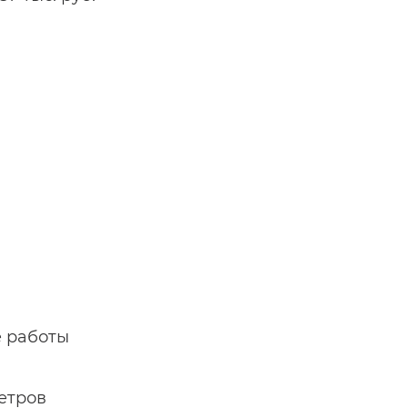
е работы
метров