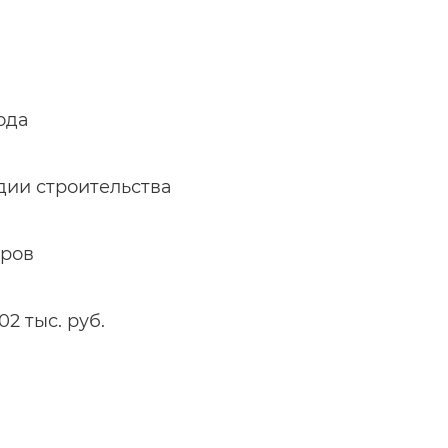
года
дии строительства
тров
2 тыс. руб.