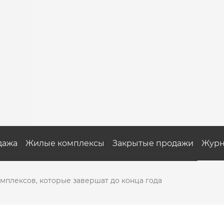
дажа
Жилые комплексы
Закрытые продажи
Журн
мплексов, которые завершат до конца года