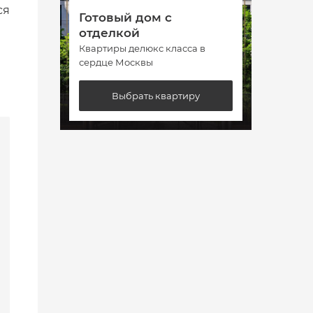
ся
Готовый дом с
Гото
отделкой
отде
Квартиры делюкс класса в
Кварт
сердце Москвы
сердц
Выбрать квартиру