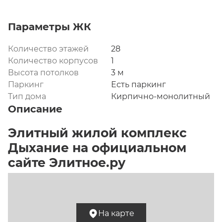
Параметры ЖК
Количество этажей
28
Количество корпусов
1
Высота потолков
3 м
Паркинг
Есть паркинг
Тип дома
Кирпично-монолитный
Описание
Элитный жилой комплекс 
Дыхание на официальном 
сайте Элитное.ру
Жилой комплекс «Дыхание» в Москве занимает 
площадку в 7,3 га возле Дмитровского шоссе в 
На карте
одном из спокойных и благоустроенных 