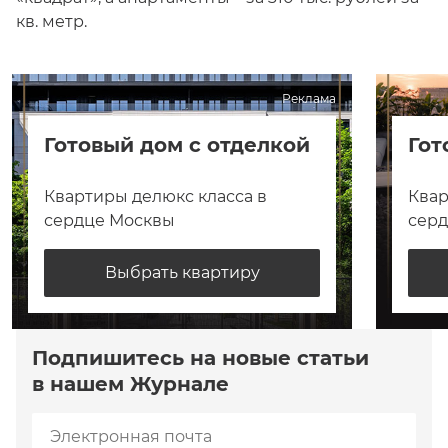
кв. метр.
Реклама
Готовый дом с отделкой
Гот
Квартиры делюкс класса в
Квар
сердце Москвы
сер
Выбрать квартиру
Подпишитесь на новые статьи
в нашем Журнале