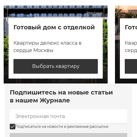
Реклама
Готовый дом с отделкой
Гот
Квартиры делюкс класса в
Квар
сердце Москвы
сер
Выбрать квартиру
Подпишитесь на новые статьи
в нашем Журнале
Подписаться на новости и рекламные рассылки