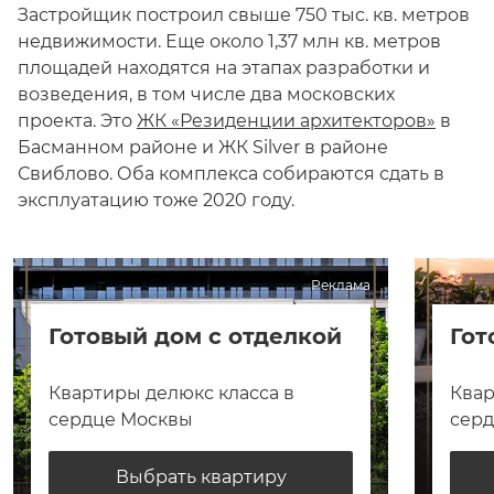
Застройщик построил свыше 750 тыс. кв. метров
недвижимости. Еще около 1,37 млн кв. метров
площадей находятся на этапах разработки и
возведения, в том числе два московских
проекта. Это
ЖК «Резиденции архитекторов»
в
Басманном районе и ЖК Silver в районе
Свиблово. Оба комплекса собираются сдать в
эксплуатацию тоже 2020 году.
Реклама
Готовый дом с отделкой
Гот
Квартиры делюкс класса в
Квар
сердце Москвы
сер
Выбрать квартиру