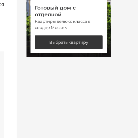
ся
Готовый дом с
Гото
отделкой
отде
Квартиры делюкс класса в
Кварт
сердце Москвы
сердц
Выбрать квартиру