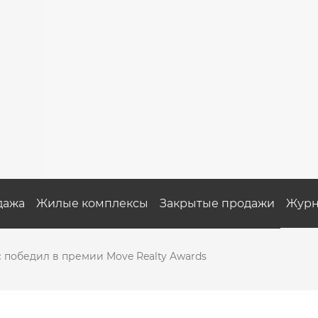
дажа
Жилые комплексы
Закрытые продажи
Журн
c победил в премии Move Realty Awards