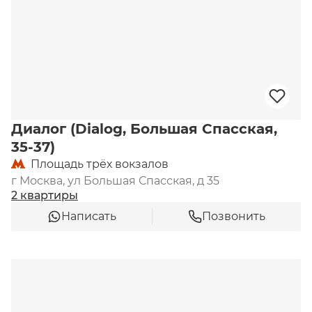
банковские отделения;
спортцентр клуб с бассейном.
Лофт апартаменты ЖК «Клейн Хаус» 
обеспечивает повышенный комфорт, 
максимально приближенным к европейскому 
стилю. Узкие и уютные улочки, открытые летние 
кафе, живописные зоны отдыха. Рядом находится 
Диалог (Dialog, Большая Спасская,
фермерский рынок со свежими и 
35-37)
разнообразными продуктами.
Площадь трёх вокзалов
г Москва, ул Большая Спасская, д 35
2 квартиры
Написать
Позвонить