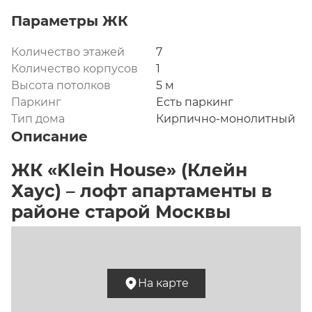
Параметры ЖК
Количество этажей
7
Количество корпусов
1
Высота потолков
5 м
Паркинг
Есть паркинг
Тип дома
Кирпично-монолитный
Описание
ЖК «Klein House» (Клейн 
Хаус) – лофт апартаменты в 
районе старой Москвы
«Klein House» – это роскошный жилой комплекс в 
уютном и спокойном районе Москвы, рядом с 
На карте
которым проходят Нижняя Красносельская и 
Спартаковская улицы. Рядом находится развязка 