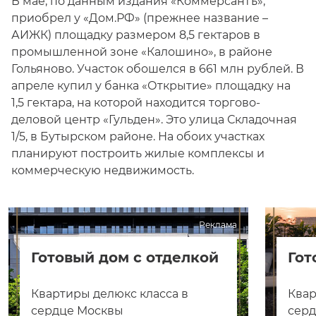
В мае, по данным издания «Коммерсантъ»,
приобрел у «Дом.РФ» (прежнее название –
АИЖК) площадку размером 8,5 гектаров в
промышленной зоне «Калошино», в районе
Гольяново. Участок обошелся в 661 млн рублей. В
апреле купил у банка «Открытие» площадку на
1,5 гектара, на которой находится торгово-
деловой центр «Гульден». Это улица Складочная
1/5, в Бутырском районе. На обоих участках
планируют построить жилые комплексы и
коммерческую недвижимость.
Реклама
Готовый дом с отделкой
Гот
Квартиры делюкс класса в
Квар
сердце Москвы
сер