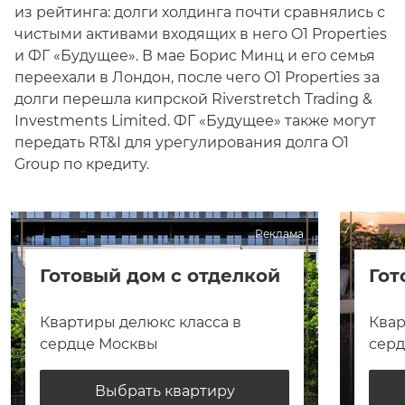
из рейтинга: долги холдинга почти сравнялись с
чистыми активами входящих в него O1 Properties
и ФГ «Будущее». В мае Борис Минц и его семья
переехали в Лондон, после чего O1 Properties за
долги перешла кипрской Riverstretch Trading &
Investments Limited. ФГ «Будущее» также могут
передать RT&I для урегулирования долга O1
Group по кредиту.
Реклама
Готовый дом с отделкой
Гот
Квартиры делюкс класса в
Квар
сердце Москвы
сер
Выбрать квартиру