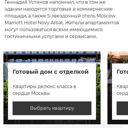
Геннадий Устинов напомнил, что в том же
здании находятся торговые и коммерческие
площади, а также 5-звездочный отель Moscow
Marriott Hotel Novy Arbat. Жители апартаментов
могут пользоваться всеми имеющимися
гостиничными услугами и сервисами.
Реклама
Готовый дом с отделкой
Гот
Квартиры делюкс класса в
Квар
сердце Москвы
сер
Выбрать квартиру