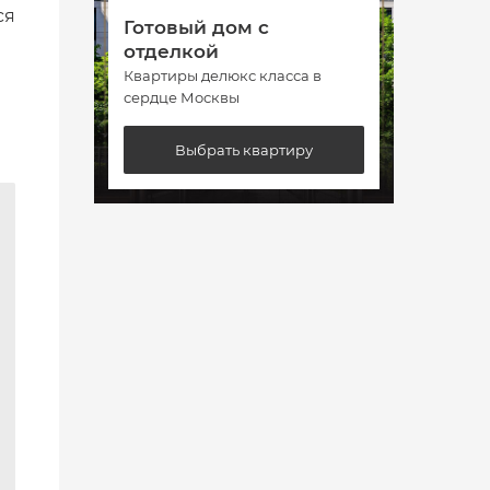
ся
Готовый дом с
Гото
отделкой
отде
Квартиры делюкс класса в
Кварт
сердце Москвы
сердц
Выбрать квартиру