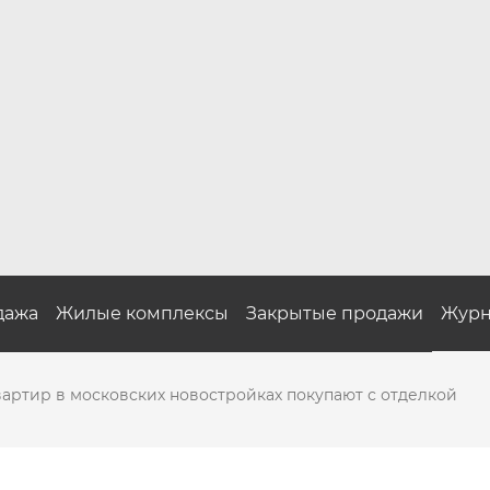
дажа
Жилые комплексы
Закрытые продажи
Журн
артир в московских новостройках покупают с отделкой