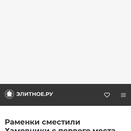
Избранн
Раменки сместили
Хамовники с первого места