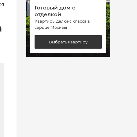
ся
Готовый дом с
Гото
отделкой
отде
Квартиры делюкс класса в
Кварт
а
сердце Москвы
сердц
Выбрать квартиру