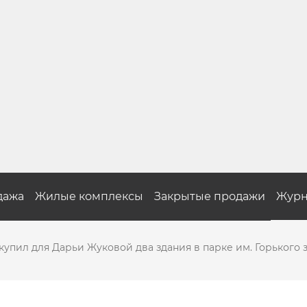
дажа
Жилые комплексы
Закрытые продажи
Журн
упил для Дарьи Жуковой два здания в парке им. Горького з