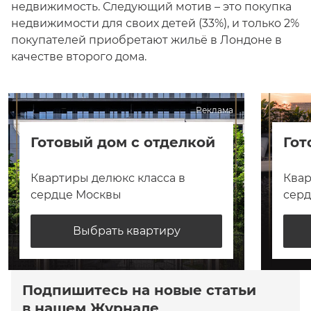
недвижимость. Следующий мотив – это покупка
недвижимости для своих детей (33%), и только 2%
покупателей приобретают жильё в Лондоне в
качестве второго дома.
Реклама
Готовый дом с отделкой
Гот
Квартиры делюкс класса в
Квар
сердце Москвы
сер
Выбрать квартиру
Подпишитесь на новые статьи
в нашем Журнале