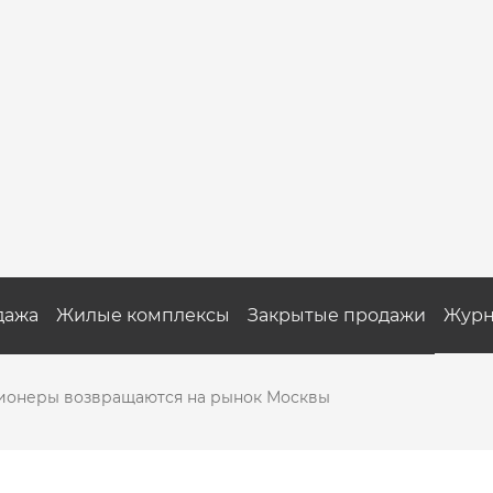
дажа
Жилые комплексы
Закрытые продажи
Журн
ионеры возвращаются на рынок Москвы