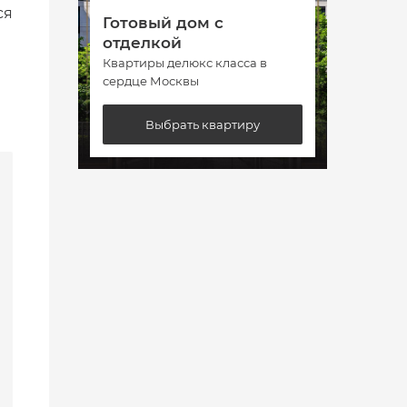
ся
Готовый дом с
Гото
отделкой
отде
Квартиры делюкс класса в
Кварт
сердце Москвы
сердц
Выбрать квартиру