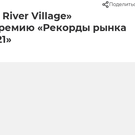
Поделить
River Village»
премию «Рекорды рынка
1»