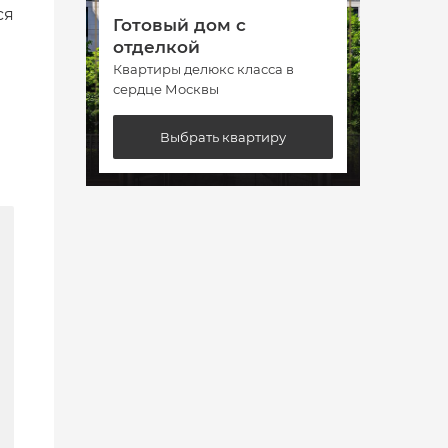
ся
Готовый дом с
Гото
отделкой
отде
Квартиры делюкс класса в
Кварт
сердце Москвы
сердц
Выбрать квартиру