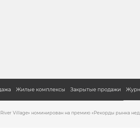
дажа
Жилые комплексы
Закрытые продажи
Журн
River Village» номинирован на премию «Рекорды рынка не