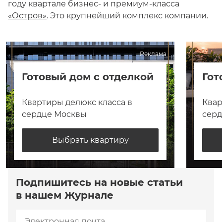
году квартале бизнес- и премиум-класса
«Остров»
. Это крупнейший комплекс компании.
Реклама
Готовый дом с отделкой
Гот
Квартиры делюкс класса в
Квар
сердце Москвы
сер
Выбрать квартиру
Подпишитесь на новые статьи
в нашем Журнале