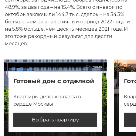
48,9%, за два года – на 15,4%. Всего с января по
октябрь заключили 144,7 тыс. сделок – на 34,3%
больше, чем за аналогичный период 2022 года, и
на 5,8% больше, чем десять месяцев 2021 года. И
это тоже рекордный результат для десяти
месяцев.
Реклама
Готовый дом с отделкой
Гот
Квартиры делюкс класса в
Квар
сердце Москвы
сер
Выбрать квартиру