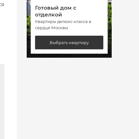
ся
Готовый дом с
Гото
отделкой
отде
Квартиры делюкс класса в
Кварт
а
сердце Москвы
сердц
Выбрать квартиру