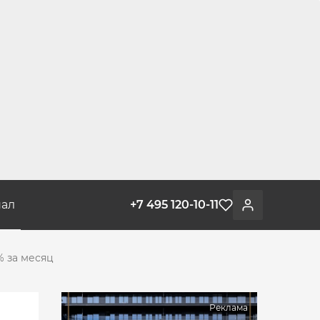
ал
+7 495 120-10-11
Избранное
Войти
% за месяц
Реклама