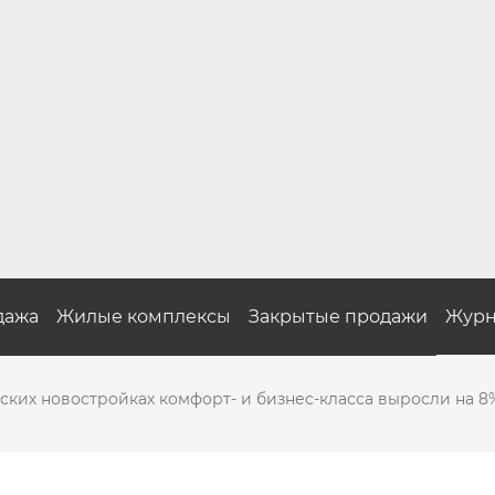
дажа
Жилые комплексы
Закрытые продажи
Журн
ких новостройках комфорт- и бизнес-класса выросли на 8