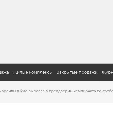
дажа
Жилые комплексы
Закрытые продажи
Журн
 аренды в Рио выросла в преддверии чемпионата по футбо