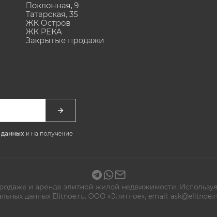
Поклонная, 9
Татарская, 35
ЖК Остров
ЖК РЕКА
Закрытые продажи
х данных
и на получение
 продаже и аренде элитной жилой недвижимости. Используя
альных данных
Elitnoe.ru. ООО «Элитное», email: ask@elitn