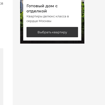
ся
Готовый дом с
Гото
отделкой
отде
Квартиры делюкс класса в
Кварт
сердце Москвы
сердц
Выбрать квартиру