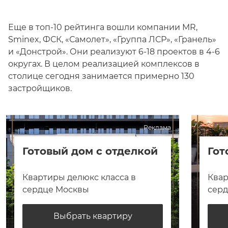
Еще в топ-10 рейтинга вошли компании MR,
Sminex, ФСК, «Самолет», «Группа ЛСР», «Гранель»
и «Донстрой». Они реализуют 6-18 проектов в 4-6
округах. В целом реализацией комплексов в
столице сегодня занимается примерно 130
застройщиков.
Реклама
Готовый дом с отделкой
Гот
Квартиры делюкс класса в
Квар
сердце Москвы
сер
Выбрать квартиру