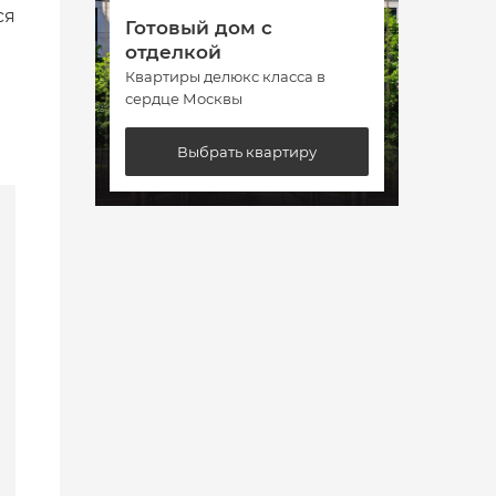
ся
Готовый дом с
Гото
отделкой
отде
Квартиры делюкс класса в
Кварт
сердце Москвы
сердц
Выбрать квартиру