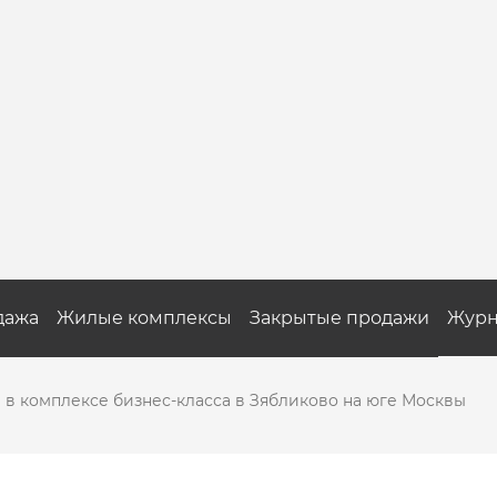
дажа
Жилые комплексы
Закрытые продажи
Журн
в комплексе бизнес-класса в Зябликово на юге Москвы