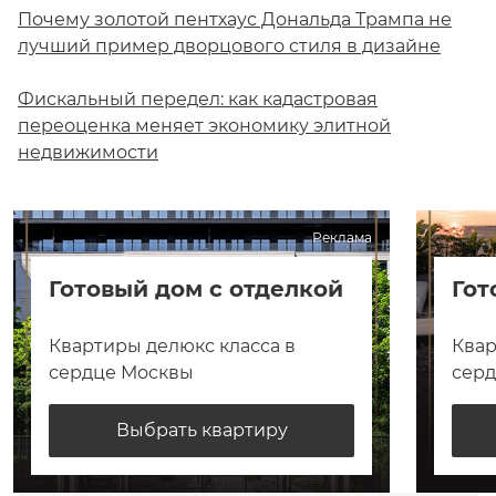
Почему золотой пентхаус Дональда Трампа не
лучший пример дворцового стиля в дизайне
Фискальный передел: как кадастровая
переоценка меняет экономику элитной
недвижимости
Реклама
Готовый дом с отделкой
Гот
Квартиры делюкс класса в
Квар
сердце Москвы
сер
Выбрать квартиру