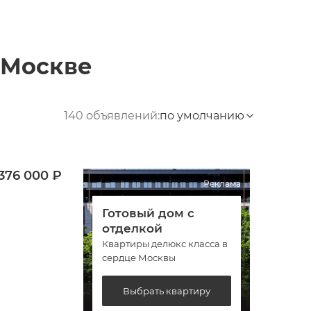
Москве
140 объявлений:
по умолчанию
 376 000 ₽
Реклама
Готовый дом с
Гото
отделкой
отде
Квартиры делюкс класса в
Кварт
сердце Москвы
сердц
Выбрать квартиру
В