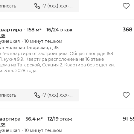
+7 (xxx) xxx-xx-xx
аписать
 35 - элитная резиденция ряд
368
 квартира
158 м²
16/24 этаж
 35
узнецкая
10 минут пешком
ул Большая Татарская, д 35
 4-к квартира от застройщика. Общая площадь 158 
1, кухня 9.9. Квартира расположена на 16 этаже 
дома на Татарской, Секция 2. Квартира без отделки. 
+7 (xxx) xxx-xx-xx
аписать
 35 - элитная резиденция рядо
91 5
квартира
56.4 м²
12/19 этаж
 35
узнецкая
10 минут пешком