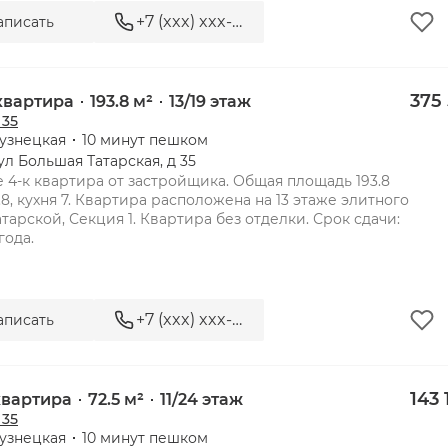
+7 (xxx) xxx-xx-xx
аписать
 35 - элитная резиденция ряд
375
 квартира
193.8 м²
13/19 этаж
 35
узнецкая
10 минут пешком
ул Большая Татарская, д 35
 4-к квартира от застройщика. Общая площадь 193.8 
8, кухня 7. Квартира расположена на 13 этаже элитного 
тарской, Секция 1. Квартира без отделки. Срок сдачи: 
+7 (xxx) xxx-xx-xx
аписать
 35 - элитная резиденция рядо
143 
 квартира
72.5 м²
11/24 этаж
 35
узнецкая
10 минут пешком