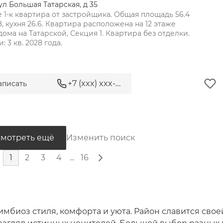
ул Большая Татарская, д 35
 1-к квартира от застройщика. Общая площадь 56.4 
, кухня 26.6. Квартира расположена на 12 этаже 
дома на Татарской, Секция 1. Квартира без отделки. 
+7 (xxx) xxx-xx-xx
аписать
 35 - элитная резиденция ряд
мотреть ещё
Изменить поиск
1
2
3
4
...
16
имбиоз стиля, комфорта и уюта. Район славится свое