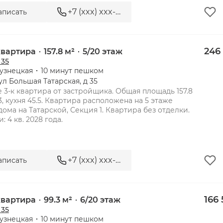
+7 (xxx) xxx-xx-xx
аписать
 35 - элитная резиденция рядом
246
 квартира
157.8 м²
5/20 этаж
 35
узнецкая
10 минут пешком
ул Большая Татарская, д 35
 3-к квартира от застройщика. Общая площадь 157.8 
3, кухня 45.5. Квартира расположена на 5 этаже 
дома на Татарской, Секция 1. Квартира без отделки. 
+7 (xxx) xxx-xx-xx
аписать
 35 - элитная резиденция ря
166 
 квартира
99.3 м²
6/20 этаж
 35
узнецкая
10 минут пешком