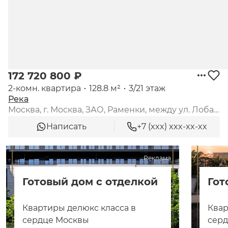
172 720 800 ₽
2-комн. квартира
128.8 м²
3/21 этаж
Река
Москва, г. Москва, ЗАО, Раменки, между ул. Лобачевского и платформой "Матвеевское"
Написать
+7 (xxx) xxx-xx-xx
Реклама
Готовый дом с отделкой
Гот
Квартиры делюкс класса в
Квар
сердце Москвы
сер