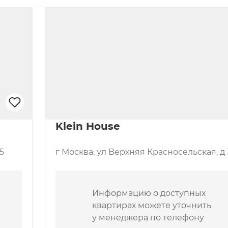
лекса, вторая – закрытый двор-
адкой, третья – бар и лаундж-зона 
ан на 30 машино-мест с 
ля электротранспорта. Здесь же 
от станции метро 
рмаркет «Перекресток». Еще ближе 
 торгового центр «Тройка» с 
Klein House
5
г Москва, ул Верхняя Красносельская, д 
Информацию о доступных
квартирах можете уточнить
у менеджера по телефону