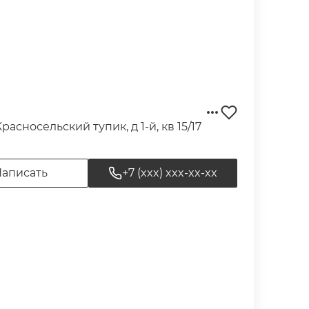
Красносельский тупик, д 1-й, кв 15/17
аписать
+7 (xxx) xxx-xx-xx