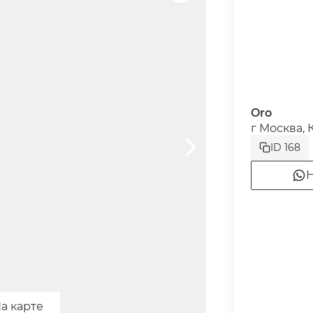
Oro
г Москва, 
ID 168
Н
а карте