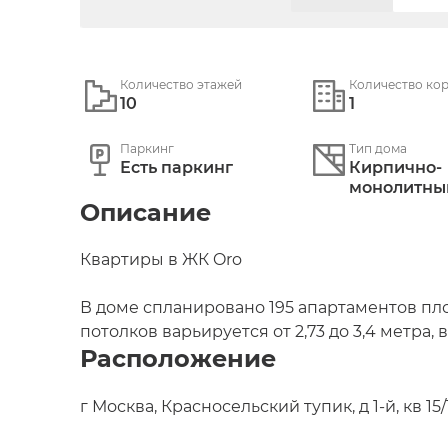
Количество этажей
Количество ко
10
1
Паркинг
Тип дома
Есть паркинг
Кирпично-
монолитныи
Описание
Квартиры в ЖК Oro

В доме спланировано 195 апартаментов площ
потолков варьируется от 2,73 до 3,4 метра, 
Расположение
5,2 метра. Студии предлагают с предчистов
частичной меблировкой. Варианты отделки: 
брутальной графитовой гамме. Минималис
г Москва, Красносельский тупик, д 1-й, кв 15/
геометричные стеновые панели, полы из ду