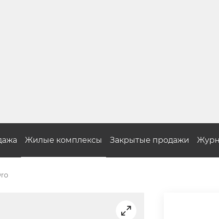
дажа
Жилые комплексы
Закрытые продажи
Журн
ro