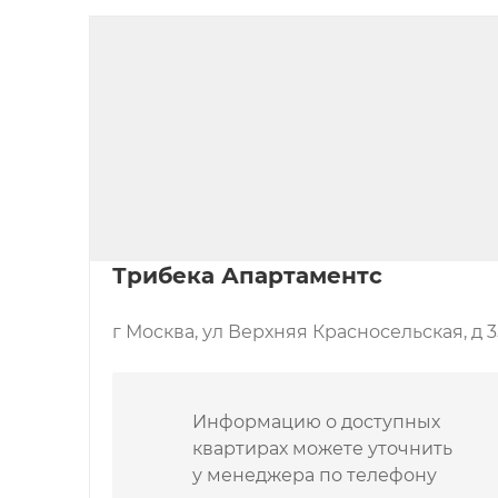
предназначена для горожан и жителей комп
сад с водопадом и цветником, детской площ
на крыше. Одноуровневый паркинг рассчит
розетками для электромобилей и местами д
разместят 27 кладовых помещений.

Место.
 Комплекс расположен в 400 метрах 
«Красносельская». У нее же работает супе
находится школа № 1500. Также недалеко до
«Ашаном» и «М. Видео».
Трибека Апартаментс
г Москва, ул Верхняя Красносельская, д 3
Информацию о доступных
квартирах можете уточнить
у менеджера по телефону