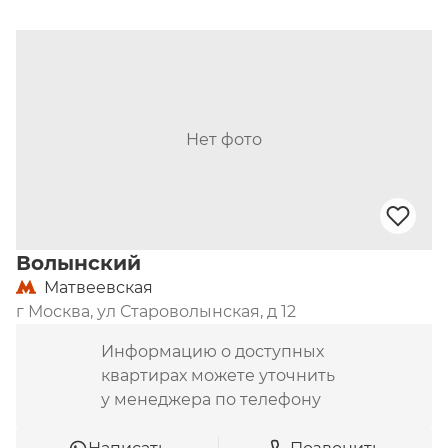
На территории ЖК «Нежинский ковчег» также 
находится торговый центр. На первых этажах 
новостроек расположены коммерческие 
помещения: стоматология, салоны красоты, 
магазины. Для автовладельцев оборудован 
подземный паркинг, рассчитанный на 108 
Нет фото
парковочных мест.
Волынский
Матвеевская
г Москва, ул Староволынская, д 12
Информацию о доступных
квартирах можете уточнить
у менеджера по телефону