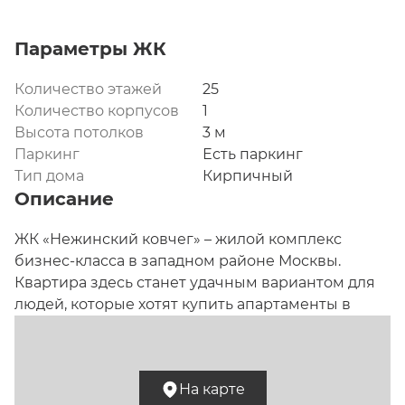
Параметры ЖК
Количество этажей
25
Количество корпусов
1
Высота потолков
3 м
Паркинг
Есть паркинг
Тип дома
Кирпичный
Описание
ЖК «Нежинский ковчег» – жилой комплекс 
бизнес-класса в западном районе Москвы. 
Квартира здесь станет удачным вариантом для 
людей, которые хотят купить апартаменты в 
тихой части столицы вблизи природных мест.
Просторная квартира для 
На карте
комфортного проживания