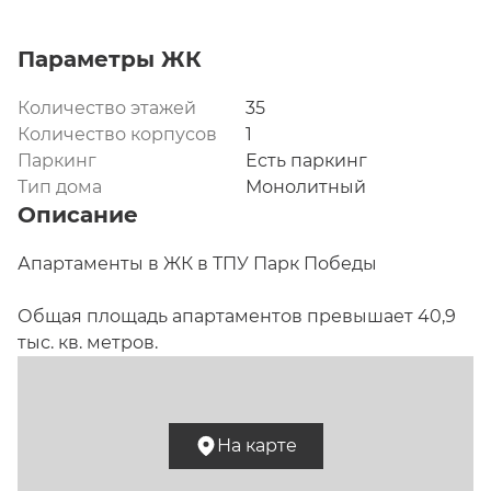
Параметры ЖК
Количество этажей
35
Количество корпусов
1
Паркинг
Есть паркинг
Тип дома
Монолитный
Описание
Апартаменты в ЖК в ТПУ Парк Победы

Общая площадь апартаментов превышает 40,9 
тыс. кв. метров.

Описание.
 В рамках проекта ТПУ «Парк Победы», 
общая площадь которого составляет 237 тыс. кв. 
На карте
метров, появятся объекты транспортной 
инфраструктуры, 4-этажный торгово-