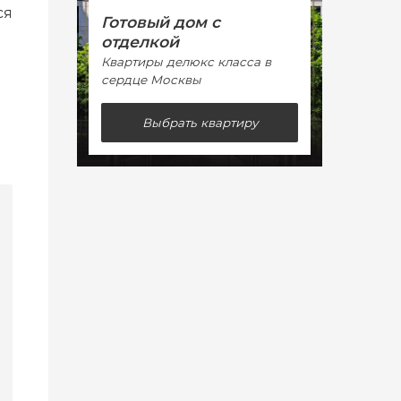
ся
Готовый дом с
Гото
отделкой
отде
Квартиры делюкс класса в
Кварт
сердце Москвы
сердц
Выбрать квартиру