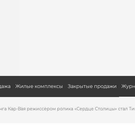
дажа
Жилые комплексы
Закрытые продажи
Журн
нга Кар-Вая режиссёром ролика «Сердце Столицы» стал Т