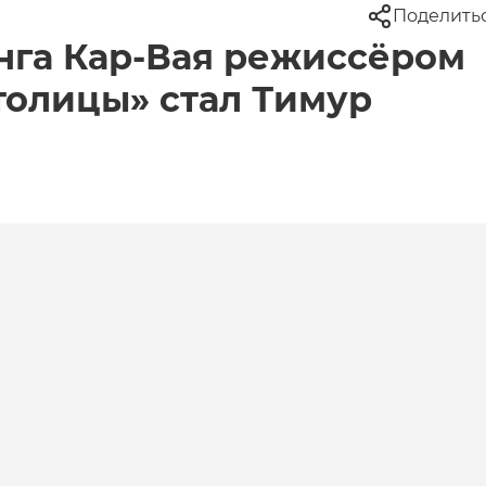
Поделить
нга Кар-Вая режиссёром
толицы» стал Тимур