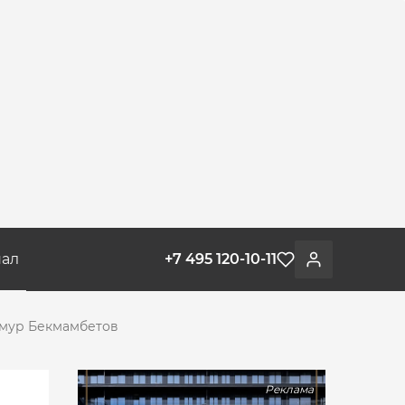
ал
+7 495 120-10-11
Избранное
Войти
имур Бекмамбетов
Реклама