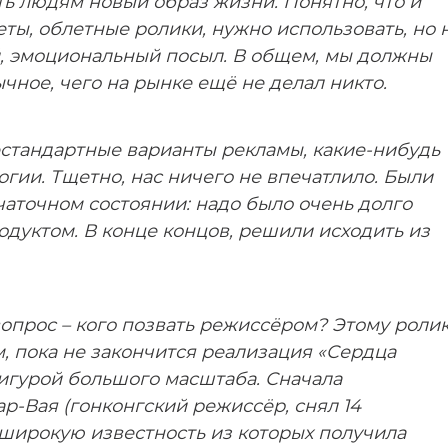
ь людям новый образ жизни. Понятно, что и
еты, облетные ролики, нужно использовать, но 
, эмоциональный посыл. В общем, мы должны
чное, чего на рынке ещё не делал никто.
естандартные варианты рекламы, какие-нибудь
ии. Тщетно, нас ничего не впечатлило. Были
чаточном состоянии: надо было очень долго
одуктом. В конце концов, решили исходить из
вопрос – кого позвать режиссёром? Этому роли
, пока не закончится реализация «Сердца
фигурой большого масштаба. Сначала
р-Вая (гонконгский режиссёр, снял 14
широкую известность из которых получила