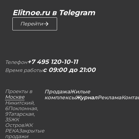
Elitnoe.ru в Telegram
Перейти
+7 495 120-10-11
Телефон
с 09:00 до 21:00
Время работы
Проекты в
Продажа
Жилые
Москве
комплексы
Журнал
Реклама
Конта
Никитский,
6
Поклонная,
9
Татарская,
35
ЖК
Остров
ЖК
РЕКА
Закрытые
продажи