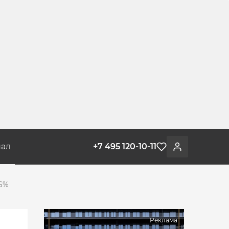
ал
+7 495 120-10-11
Избранное
Войти
,6%
Реклама