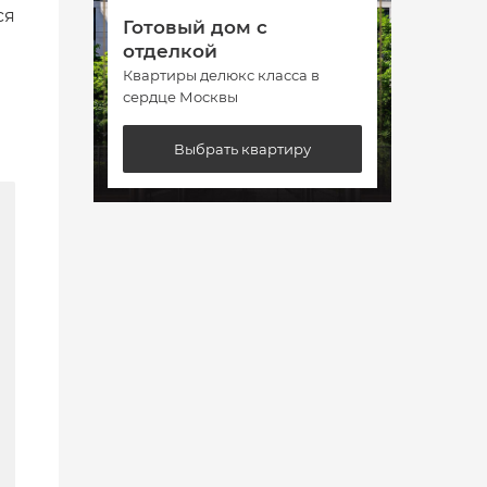
ся
Готовый дом с
Гото
отделкой
отде
Квартиры делюкс класса в
Кварт
сердце Москвы
сердц
Выбрать квартиру