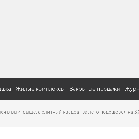
дажа
Жилые комплексы
Закрытые продажи
Журн
лся в выигрыше, а элитный квадрат за лето подешевел на 3