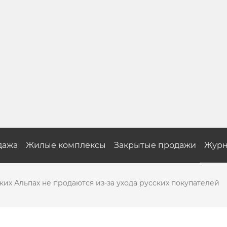
дажа
Жилые комплексы
Закрытые продажи
Журн
их Альпах не продаются из-за ухода русских покупателей