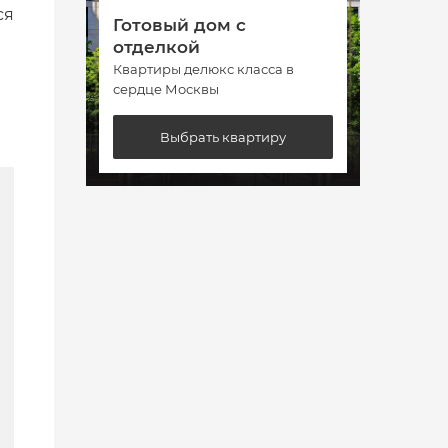
ся
Готовый дом с
Гото
отделкой
отде
Квартиры делюкс класса в
Кварт
сердце Москвы
сердц
Выбрать квартиру