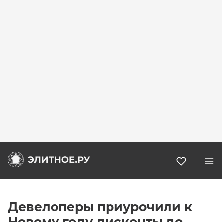
Избранн
Девелоперы приурочили к
Новому году дисконты до