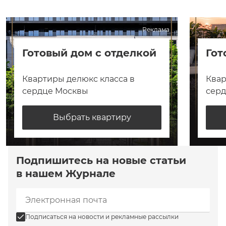
Реклама
Готовый дом с отделкой
Гот
Квартиры делюкс класса в
Квар
сердце Москвы
сер
Выбрать квартиру
Подпишитесь на новые статьи
в нашем Журнале
Подписаться на новости и рекламные рассылки