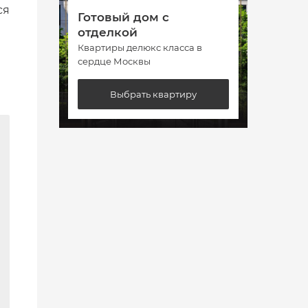
ся
Готовый дом с
Гото
отделкой
отде
Квартиры делюкс класса в
Кварт
сердце Москвы
сердц
Выбрать квартиру