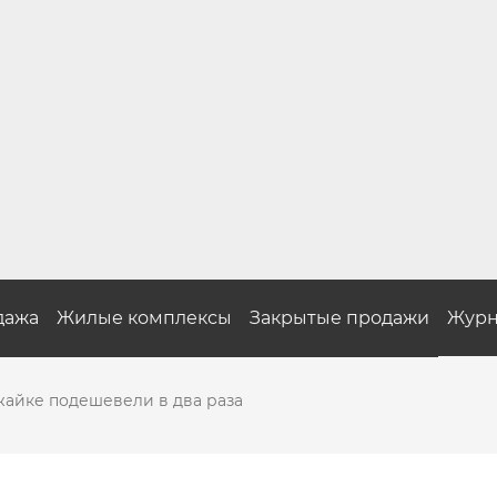
дажа
Жилые комплексы
Закрытые продажи
Журн
жайке подешевели в два раза