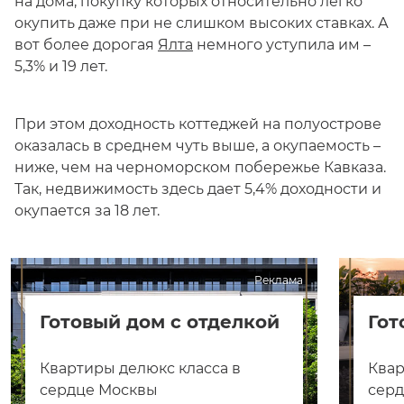
на дома, покупку которых относительно легко
окупить даже при не слишком высоких ставках. А
вот более дорогая
Ялта
немного уступила им –
5,3% и 19 лет.
При этом доходность коттеджей на полуострове
оказалась в среднем чуть выше, а окупаемость –
ниже, чем на черноморском побережье Кавказа.
Так, недвижимость здесь дает 5,4% доходности и
окупается за 18 лет.
Реклама
Готовый дом с отделкой
Гот
Квартиры делюкс класса в
Квар
сердце Москвы
сер