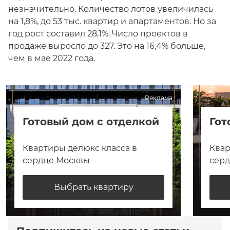
незначительно. Количество лотов увеличилась
на 1,8%, до 53 тыс. квартир и апартаментов. Но за
год рост составил 28,1%. Число проектов в
продаже выросло до 327. Это на 16,4% больше,
чем в мае 2022 года.
Реклама
Готовый дом с отделкой
Гот
Квартиры делюкс класса в
Квар
сердце Москвы
сер
Выбрать квартиру