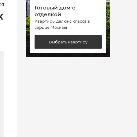
ся
Готовый дом с
Гото
к
отделкой
отде
Квартиры делюкс класса в
Кварт
сердце Москвы
сердц
Выбрать квартиру