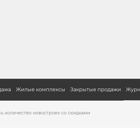
дажа
Жилые комплексы
Закрытые продажи
Журн
ь количество новостроек со скидками