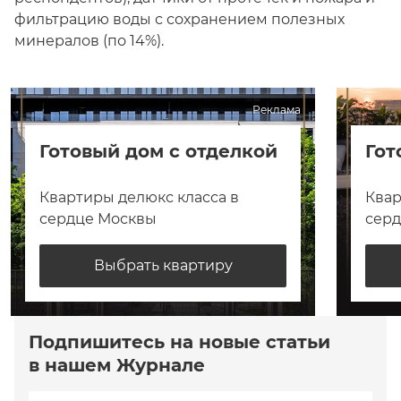
фильтрацию воды с сохранением полезных
минералов (по 14%).
Реклама
Готовый дом с отделкой
Гот
Квартиры делюкс класса в
Квар
сердце Москвы
сер
Выбрать квартиру
Подпишитесь на новые статьи
в нашем Журнале