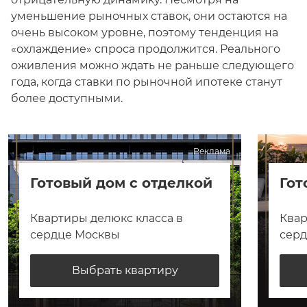
уменьшение рыночных ставок, они остаются на
очень высоком уровне, поэтому тенденция на
«охлаждение» спроса продолжится. Реального
оживления можно ждать не раньше следующего
года, когда ставки по рыночной ипотеке станут
более доступными.
Реклама
Готовый дом с отделкой
Гот
Квартиры делюкс класса в
Квар
сердце Москвы
сер
Выбрать квартиру