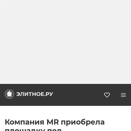
Избранн
Компания MR приобрела
площадку под