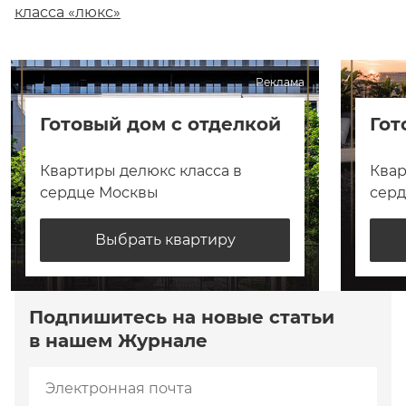
класса «люкс»
Реклама
Готовый дом с отделкой
Гот
Квартиры делюкс класса в
Квар
сердце Москвы
сер
Выбрать квартиру
Подпишитесь на новые статьи
в нашем Журнале