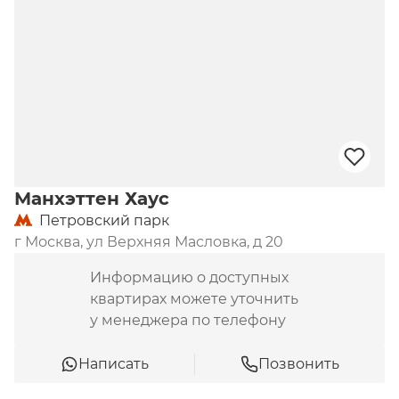
Инженерия.
 Установлены лифты OTIS.

Место.
 «Петровский парк» находится в пешей 
доступности от одноименного парка и станции 
метро (850 метров). Немного дальше – 
спорткомплекс и станция «Динамо». Примерно в 
200 метрах от новостройки работает школа № 
1601, детский сад и школа «Петровская школа». В 
шаговой доступности расположены магазины 
Манхэттен Хаус
«Пятерочка» и «Магнолия».
Петровский парк
г Москва, ул Верхняя Масловка, д 20
Информацию о доступных
квартирах можете уточнить
у менеджера по телефону
Написать
Позвонить