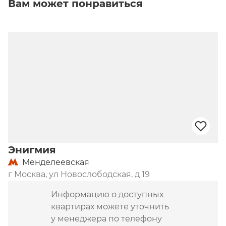
Вам может понравиться
Квартиры элит-класса

2–5-комнатные резиденции от 71 до 366 кв. м с 
двухсветными пространствами (до 7,4 м 
потолки), мастер-спальнями, террасами и 
французскими балконами.  Без отделки для 
вашего дизайна, распашные планировки с 
отличной инсоляцией.

Инфраструктура и комфорт

Приватный двор-сад на 0,15 гектара с водоёмом 
и лаунж-зонами, Clubhouse (фитнес, детская, 
лаундж с патио), подземный паркинг на 88 
Энигмия
машино-мест, круглосуточная охрана и 
Менделеевская
бесшумные лифты.
г Москва, ул Новослободская, д 19
Информацию о доступных
квартирах можете уточнить
у менеджера по телефону