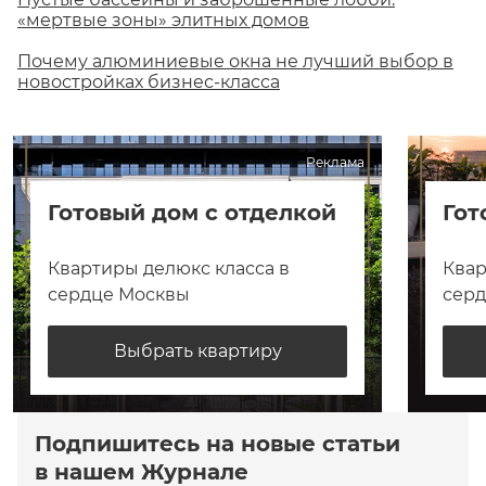
«мертвые зоны» элитных домов
Почему алюминиевые окна не лучший выбор в
новостройках бизнес-класса
Реклама
Готовый дом с отделкой
Гот
Квартиры делюкс класса в
Квар
сердце Москвы
сер
Выбрать квартиру
Подпишитесь на новые статьи
в нашем Журнале