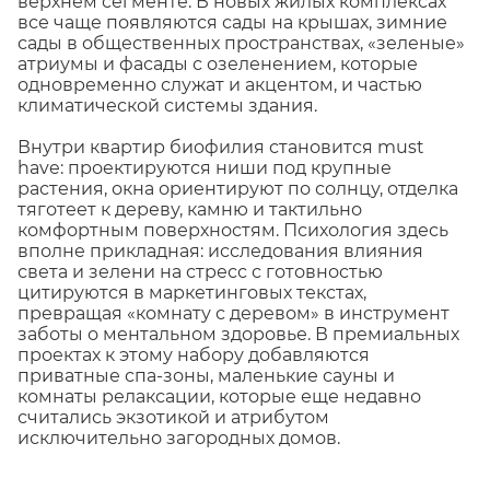
верхнем сегменте. В новых жилых комплексах
все чаще появляются сады на крышах, зимние
сады в общественных пространствах, «зеленые»
атриумы и фасады с озеленением, которые
одновременно служат и акцентом, и частью
климатической системы здания.
Внутри квартир биофилия становится must
have: проектируются ниши под крупные
растения, окна ориентируют по солнцу, отделка
тяготеет к дереву, камню и тактильно
комфортным поверхностям. Психология здесь
вполне прикладная: исследования влияния
света и зелени на стресс с готовностью
цитируются в маркетинговых текстах,
превращая «комнату с деревом» в инструмент
заботы о ментальном здоровье. В премиальных
проектах к этому набору добавляются
приватные спа-зоны, маленькие сауны и
комнаты релаксации, которые еще недавно
считались экзотикой и атрибутом
исключительно загородных домов.