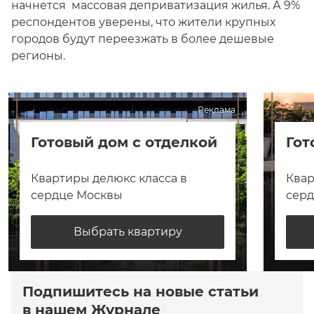
начнется массовая деприватизация жилья. А 9%
респондентов уверены, что жители крупных
городов будут переезжать в более дешевые
регионы.
Реклама
Готовый дом с отделкой
Гот
Квартиры делюкс класса в
Квар
сердце Москвы
сер
Выбрать квартиру
Подпишитесь на новые статьи
в нашем Журнале