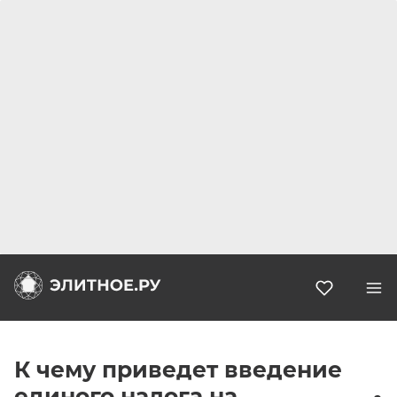
Избранн
К чему приведет введение
единого налога на