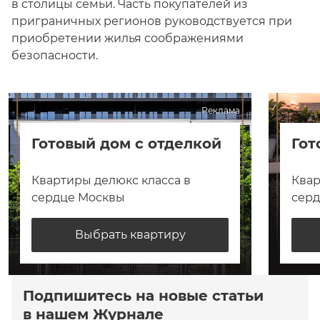
в столицы семьи. Часть покупателей из
приграничных регионов руководствуется при
приобретении жилья соображениями
безопасности.
Реклама
Готовый дом с отделкой
Гот
Квартиры делюкс класса в
Квар
сердце Москвы
сер
Выбрать квартиру
Подпишитесь на новые статьи
в нашем Журнале